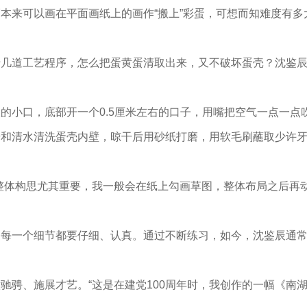
本来可以画在平面画纸上的画作“搬上”彩蛋，可想而知难度有多
十几道工艺程序，怎么把蛋黄蛋清取出来，又不破坏蛋壳？沈鉴
的小口，底部开一个0.5厘米左右的口子，用嘴把空气一点一点
醋和清水清洗蛋壳内壁，晾干后用砂纸打磨，用软毛刷蘸取少许
整体构思尤其重要，我一般会在纸上勾画草图，整体布局之后再
，每一个细节都要仔细、认真。通过不断练习，如今，沈鉴辰通
驰骋、施展才艺。“这是在建党100周年时，我创作的一幅《南