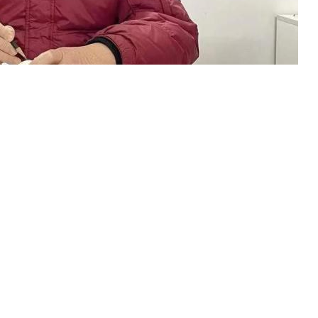
书画社的一员，热心的沈鉴辰还时常带着彩蛋画走进小学和社区
画能在孩子们这一代更加焕发光彩。”沈鉴辰说。(完)