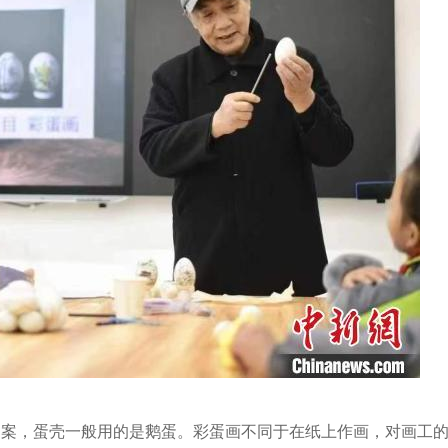
图案，蛋壳一般用的是鹅蛋。彩蛋画不同于在纸上作画，对画工