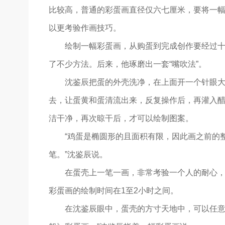
比较高，普通的彩蛋画直径仅六七厘米，要将一幅
以更考验作画技巧。
绘制一幅彩蛋画，从购蛋到完成创作要经过
了不少方法。后来，他琢磨出一套“嘴吹法”。
沈鉴辰把蛋的外壳洗净，在上面开一个针眼大
去，让蛋黄和蛋清流出来，反复操作后，再灌入
洁干净，再次晾干后，才可以绘制图案。
“鸡蛋是椭圆形的且面积有限，因此画之前的
笔。”沈鉴辰说。
在蛋壳上一笔一画，非常考验一个人的耐心
彩蛋画的绘制时间在1至2小时之间。
在沈鉴辰眼中，蛋壳的方寸天地中，可以任意