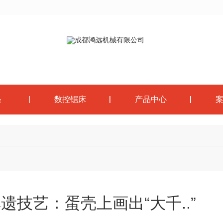
条
数控锯床
产品中心
技艺：蛋壳上画出“大千..”