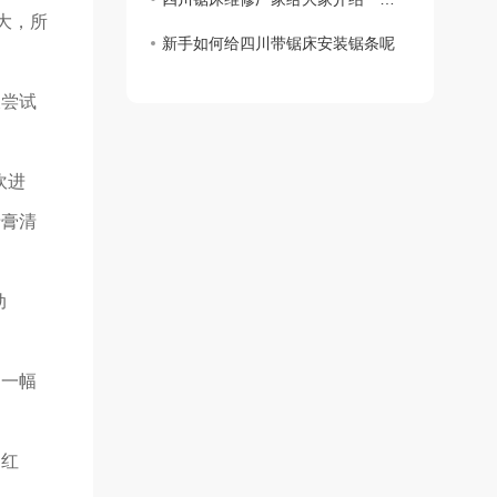
大，所
新手如何给四川带锯床安装锯条呢
辰尝试
吹进
牙膏清
动
常一幅
湖红