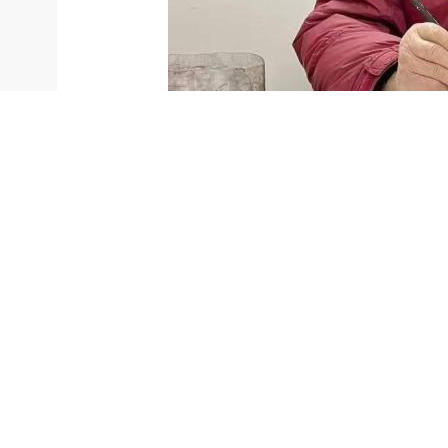
沈鉴辰创作彩蛋画 张佳丽 摄
此外，作为嘉兴市南湖区文星社区书香文星
子们学习这项传统技艺。
“民俗文化要传承下去才具有生命力，希望彩蛋