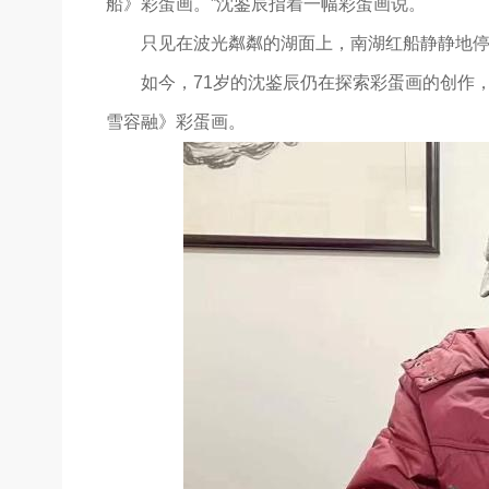
船》彩蛋画。”沈鉴辰指着一幅彩蛋画说。
只见在波光粼粼的湖面上，南湖红船静静地
如今，71岁的沈鉴辰仍在探索彩蛋画的创作
雪容融》彩蛋画。